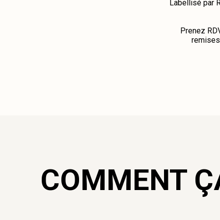
Labellisé par R
Prenez RDV 
remises 
COMMENT Ç