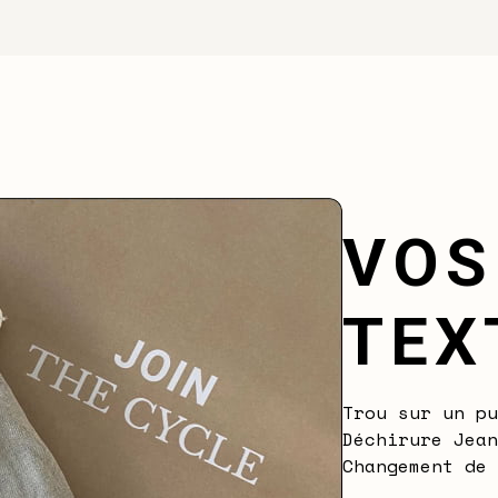
VOS
TEX
Trou sur un pu
Déchirure Jean
Changement de 