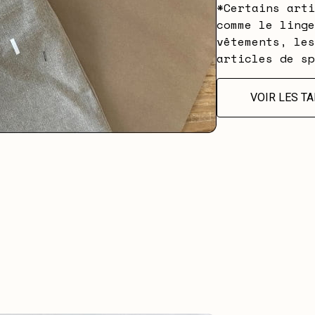
*Certains arti
comme le linge
vêtements, les
articles de sp
VOIR LES TA