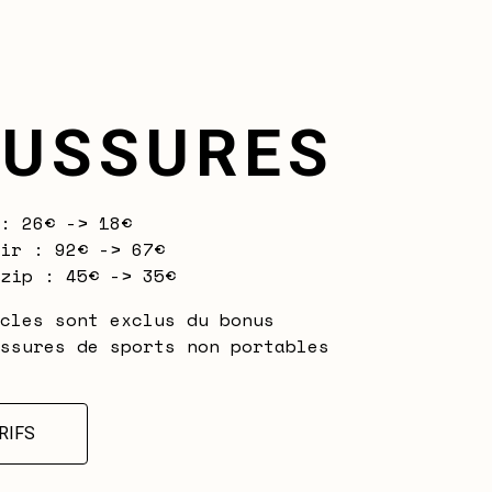
USSURES
: 26€ -> 18€
ir : 92€ -> 67€
zip : 45€ -> 35€
cles sont exclus du bonus
ssures de sports non portables
RIFS