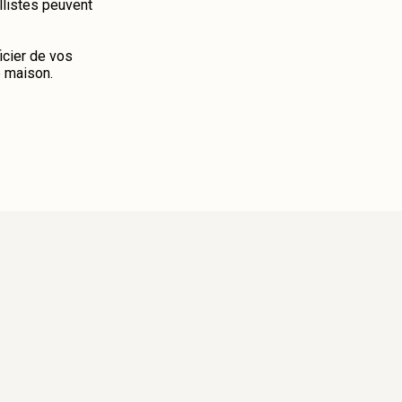
illistes peuvent
icier de vos
e maison.