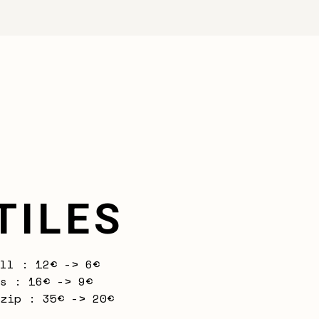
TILES
ll : 12€ -> 6€
s : 16€ -> 9€
zip : 35€ -> 20€