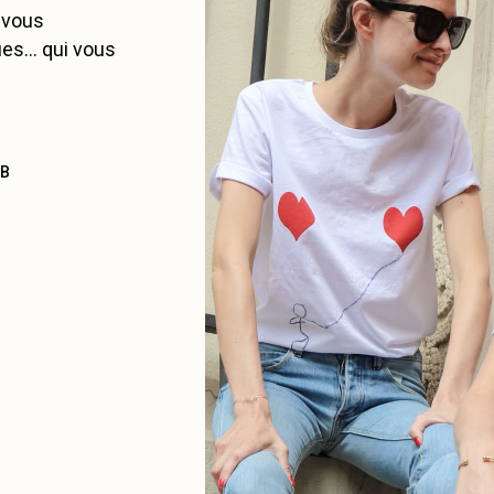
 vous
ues… qui vous
AB