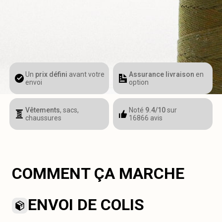
Un
prix défini
avant votre
Assurance livraison
en
envoi
option
Vêtements
, sacs,
Noté
9.4/10
sur
chaussures
16866 avis
COMMENT ÇA MARCHE
ENVOI DE COLIS