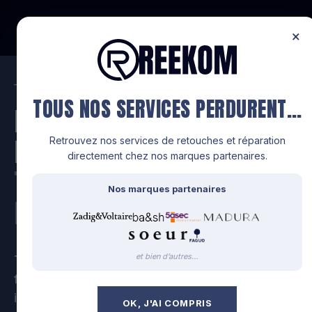
FR
×
—
TILLI DEVIENT REEKOM
TOUS NOS SERVICES PERDURENT…
RIEN NE SE
PERD,
Retrouvez nos services de retouches et réparation
directement chez nos marques partenaires.
TOUT SE
Nos marques partenaires
RÉINVENTE.
et bien d’autres…
Tilli intègre officiellement Reekom, l'expert
français de la revalorisation textile. Même vision,
immense ambition.
OK, J'AI COMPRIS