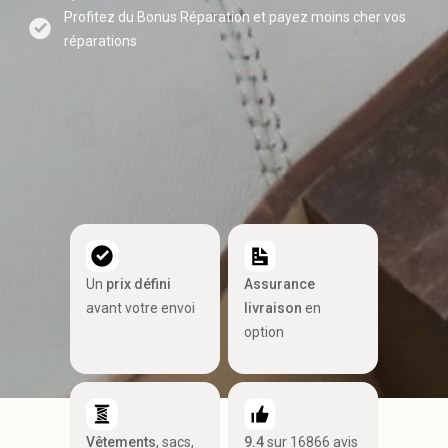
Profitez du Bonus Réparation et payez moins cher vos
réparations
Un
prix défini
Assurance
avant votre envoi
livraison
en
option
Vêtements
, sacs,
9.4
sur 16866 avis