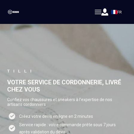
FR
VOTRE SERVICE DE CORDONNERIE, LIVRÉ
CHEZ VOUS
Confiez vos chaussures et sneakers à l’expertise de nos
artisans cordonniers
Créez votre devis en ligne en 2 minutes
Service rapide : votre commande prête sous 7 jours
après validation du devis