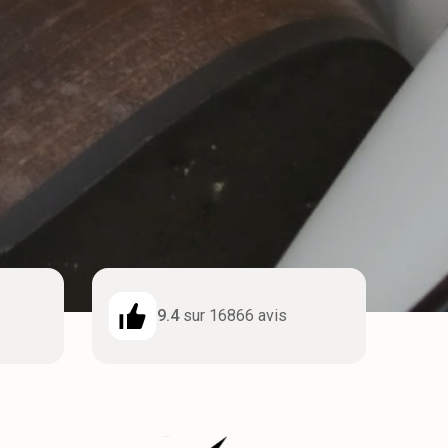
9.4
sur 16866 avis