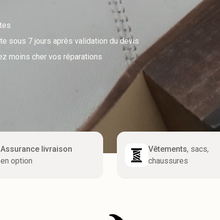
utes
e sous 7 jours après validation du devis
ez moins cher vos réparations
Assurance livraison
Vêtements
, sacs,
en option
chaussures