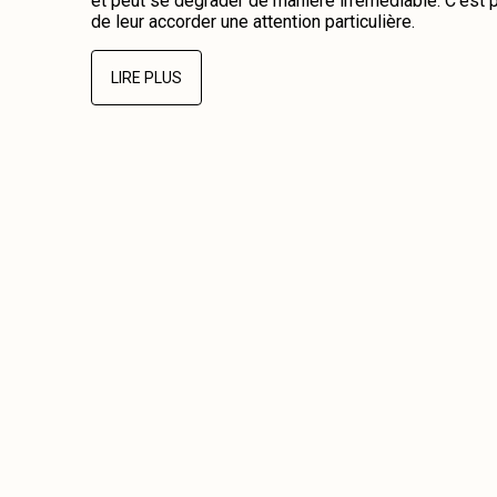
et peut se dégrader de manière irrémédiable. C’est p
de leur accorder une attention particulière.
LIRE PLUS