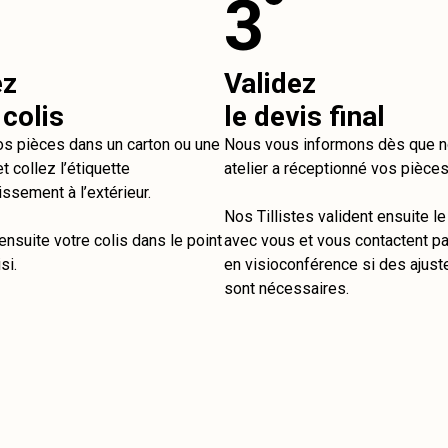
3
ez
Validez
 colis
le devis final
os pièces dans un carton ou une
Nous vous informons dès que n
t collez l’étiquette
atelier a réceptionné vos pièces
issement à l’extérieur.
Nos Tillistes valident ensuite l
nsuite votre colis dans le point
avec vous et vous contactent pa
si.
en visioconférence si des ajus
sont nécessaires.