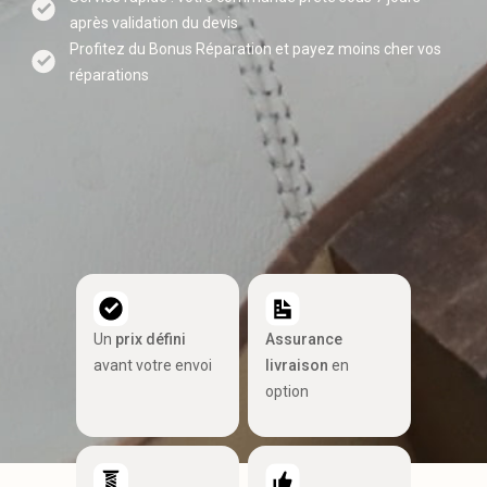
après validation du devis
Profitez du Bonus Réparation et payez moins cher vos
réparations
Un
prix défini
Assurance
avant votre envoi
livraison
en
option