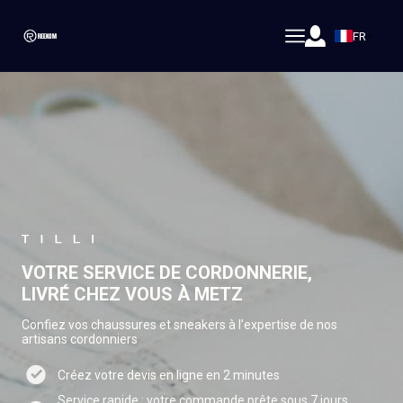
FR
VOTRE SERVICE DE CORDONNERIE,
LIVRÉ CHEZ VOUS À METZ
Confiez vos chaussures et sneakers à l’expertise de nos
artisans cordonniers
Créez votre devis en ligne en 2 minutes
Service rapide : votre commande prête sous 7 jours