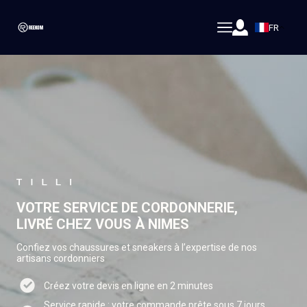
FR
VOTRE SERVICE DE CORDONNERIE,
LIVRÉ CHEZ VOUS À NIMES
Confiez vos chaussures et sneakers à l’expertise de nos
artisans cordonniers
Créez votre devis en ligne en 2 minutes
Service rapide : votre commande prête sous 7 jours