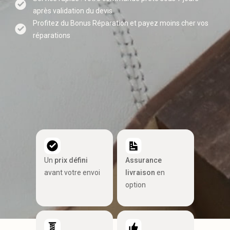
après validation du devis
Profitez du Bonus Réparation et payez moins cher vos
réparations
Un
prix défini
Assurance
avant votre envoi
livraison
en
option