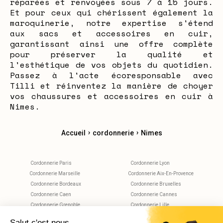
réparées et renvoyées sous 7 à 15 jours.
Et pour ceux qui chérissent également la
maroquinerie, notre expertise s'étend
aux sacs et accessoires en cuir,
garantissant ainsi une offre complète
pour préserver la qualité et
l'esthétique de vos objets du quotidien.
Passez à l'acte écoresponsable avec
Tilli et réinventez la manière de choyer
vos chaussures et accessoires en cuir à
Nimes.
›
›
Accueil
cordonnerie
Nimes
Cordonnerie Paris
Cordonnerie Lyon
Cordonnerie Marseille
Cordonnerie Aix-En-Provence
Cordonnerie Bordeaux
Cordonnerie Bruxelles
Cordonnerie Caen
Cordonnerie Cannes
Cordonnerie Grenoble
Cordonnerie Lille
Cordonnerie Metz
Cordonnerie Montpellier