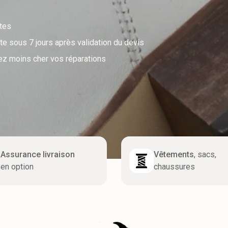
utes
e sous 7 jours après validation du devis
ez moins cher vos réparations
Assurance livraison
Vêtements
, sacs,
en option
chaussures