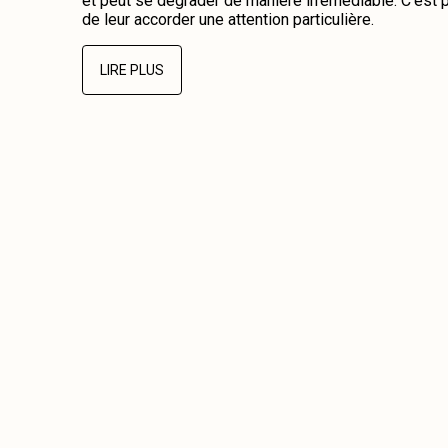
et peut se dégrader de manière irrémédiable. C’est p
de leur accorder une attention particulière.
LIRE PLUS