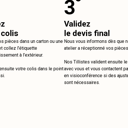
3
ez
Validez
 colis
le devis final
os pièces dans un carton ou une
Nous vous informons dès que n
t collez l’étiquette
atelier a réceptionné vos pièces
issement à l’extérieur.
Nos Tillistes valident ensuite l
nsuite votre colis dans le point
avec vous et vous contactent pa
si.
en visioconférence si des ajus
sont nécessaires.