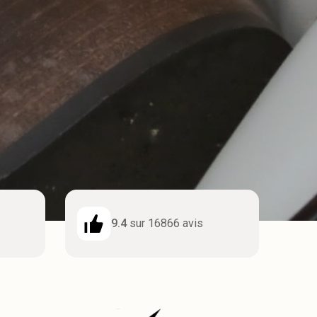
9.4
sur 16866 avis