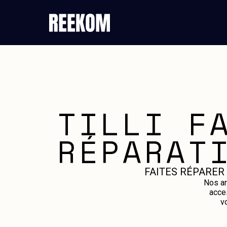
TILLI F
RÉPARAT
FAITES RÉPARER
Nos ar
acce
v