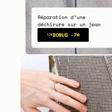
Réparation d‘une
déchirure sur un jean
BONUS -
7€
12€