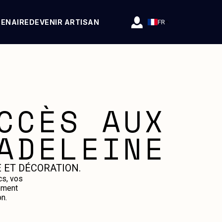
TENAIRE
DEVENIR ARTISAN
FR
CCÈS AUX
ADELEINE
 ET DÉCORATION.
cs, vos
ement
n.