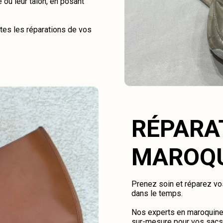
 ou leur talon, en posant
tes les réparations de vos
RÉPARA
MAROQU
Prenez soin et réparez vos
dans le temps.
Nos experts en maroquiner
sur-mesure pour vos sacs, 