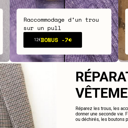
Raccommodage d‘un trou
sur un pull
BONUS -
7€
12€
RÉPARA
VÊTEME
Réparez les trous, les ac
donner une seconde vie. Fi
ou déchirés, les boutons 