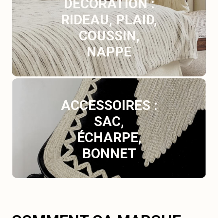
DÉCORATION :
RIDEAU, PLAID,
COUSSIN,
NAPPE
ACCESSOIRES :
SAC,
ÉCHARPE,
BONNET