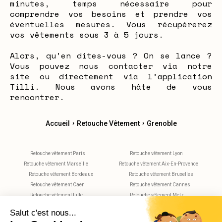
minutes, temps nécessaire pour
comprendre vos besoins et prendre vos
éventuelles mesures. Vous récupérerez
vos vêtements sous 3 à 5 jours.
Alors, qu’en dites-vous ? On se lance ?
Vous pouvez nous contacter via notre
site ou directement via l’application
Tilli. Nous avons hâte de vous
rencontrer.
›
›
Accueil
Retouche Vêtement
Grenoble
Retouche vêtement Paris
Retouche vêtement Lyon
Retouche vêtement Marseille
Retouche vêtement Aix-En-Provence
Retouche vêtement Bordeaux
Retouche vêtement Bruxelles
Retouche vêtement Caen
Retouche vêtement Cannes
Retouche vêtement Lille
Retouche vêtement Metz
Retouche vêtement Montpellier
Retouche vêtement Nantes
Retouche vêtement Nice
Retouche vêtement Nimes