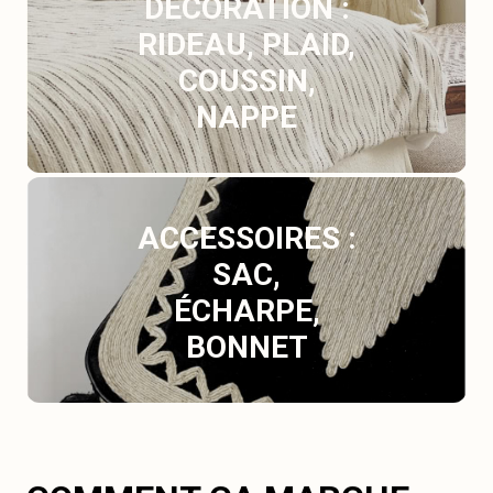
DÉCORATION :
RIDEAU, PLAID,
COUSSIN,
NAPPE
ACCESSOIRES :
SAC,
ÉCHARPE,
BONNET