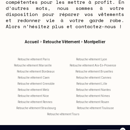
compétentes pour les mettre à profit. En
d’autres mots, nous sommes à votre
disposition pour réparer vos vêtements
et redonner vie à votre garde robe.
Alors n’hésitez plus et contactez-nous !
›
›
Accueil
Retouche Vêtement
Montpellier
Retouche vêtement Paris
Retouche vêtement Lyon
Retouche vêtement Marseille
Retouche vêtement Aix-En-Provence
Retouche vêtement Bordeaux
Retouche vêtement Bruxelles
Retouche vêtement Caen
Retouche vêtement Cannes
Retouche vêtement Grenoble
Retouche vêtement Lille
Retouche vêtement Metz
Retouche vêtement Nantes
Retouche vêtement Nice
Retouche vêtement Nimes
Retouche vêtement Rennes
Retouche vêtement Rouen
Retouche vêtement Strasbourg
Retouche vêtement Toulouse
Retouche vêtement Tours