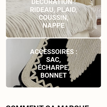
DÉCORATION :
RIDEAU, PLAID,
COUSSIN,
NAPPE
ACCESSOIRES :
SAC,
ÉCHARPE,
BONNET