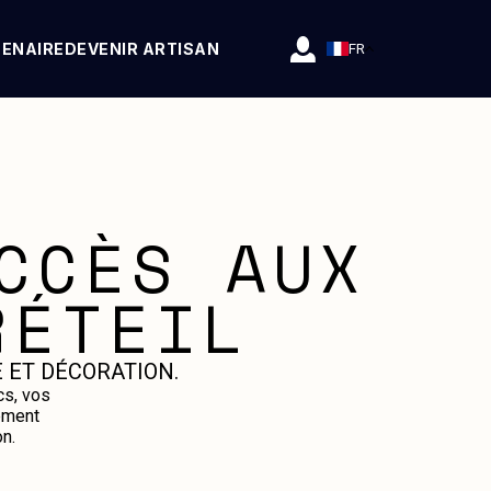
TENAIRE
DEVENIR ARTISAN
FR
CCÈS AUX
RÉTEIL
 ET DÉCORATION.
cs, vos
ement
n.