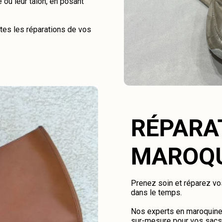
 ou leur talon, en posant
tes les réparations de vos
RÉPARA
MAROQU
Prenez soin et réparez vos
dans le temps.
Nos experts en maroquiner
sur-mesure pour vos sacs, 