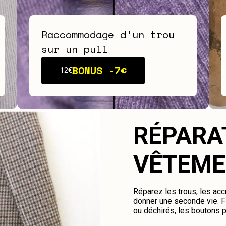
Raccommodage d‘un trou
sur un pull
BONUS -
7€
12€
RÉPARA
VÊTEME
Réparez les trous, les ac
donner une seconde vie. Fi
ou déchirés, les boutons 