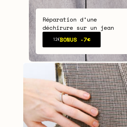
Réparation d‘une
déchirure sur un jean
BONUS -
7€
12€