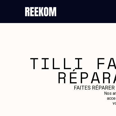
TILLI F
RÉPAR
FAITES RÉPARER
Nos ar
acce
v