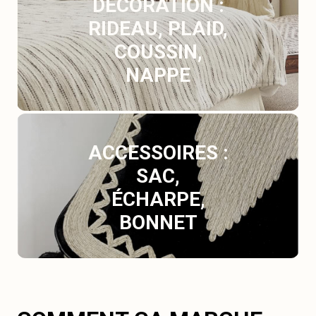
DÉCORATION :
RIDEAU, PLAID,
COUSSIN,
NAPPE
ACCESSOIRES :
SAC,
ÉCHARPE,
BONNET