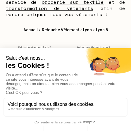
service de
broderie sur textile
et de
transformation de vêtements
afin de
rendre uniques tous vos vêtements !
›
›
›
Accueil
Retouche Vêtement
Lyon
Lyon 5
Retouche vêtement Lyon 1
Retouche vêtement Lyon 2
Retouche vêtement Lyon 3
Retouche vêtement Lyon 4
Retouche vêtement Lyon 6
Retouche vêtement Lyon 7
Retouche vêtement Lyon 8
Retouche vêtement Lyon 9
Retouche vêtement Villeurbane
Retouche vêtement Bron
Retouche vêtement Saint-Priest
X
AGO_PROMPT
© 2026 Reekom. Tous droits réservés.
Mentions légales
Politique de confidentialité