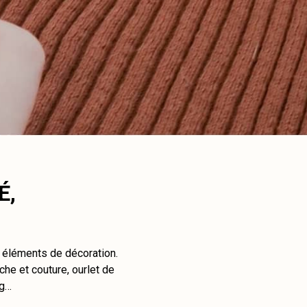
É,
t éléments de décoration.
che et couture, ourlet de
ng…