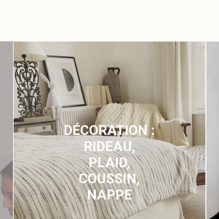
DÉCORATION :
RIDEAU,
PLAID,
COUSSIN,
NAPPE