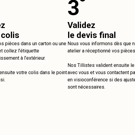
3
ez
Validez
 colis
le devis final
os pièces dans un carton ou une
Nous vous informons dès que n
t collez l’étiquette
atelier a réceptionné vos pièces
issement à l’extérieur.
Nos Tillistes valident ensuite l
nsuite votre colis dans le point
avec vous et vous contactent pa
si.
en visioconférence si des ajus
sont nécessaires.