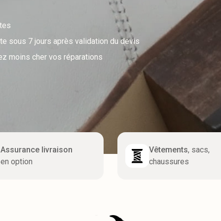
utes
e sous 7 jours après validation du devis
ez moins cher vos réparations
Assurance livraison
Vêtements
, sacs,
en option
chaussures