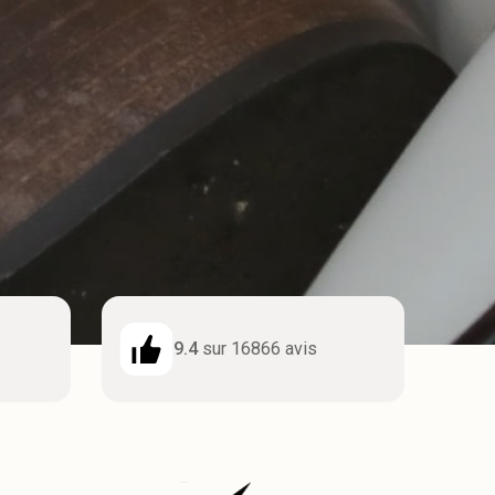
9.4
sur 16866 avis