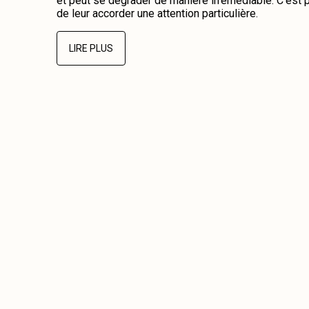
et peut se dégrader de manière irrémédiable. C’est p
de leur accorder une attention particulière.
LIRE PLUS