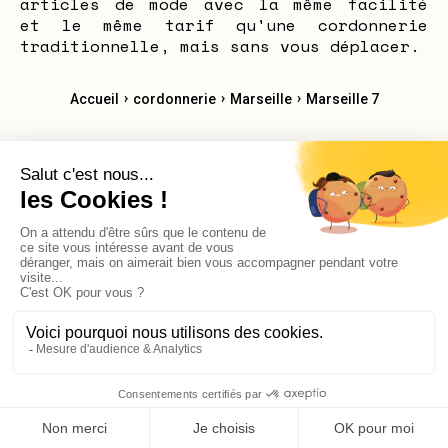
articles de mode avec la même facilité
et le même tarif qu'une cordonnerie
traditionnelle, mais sans vous déplacer.
›
›
›
Accueil
cordonnerie
Marseille
Marseille 7
Cordonnerie Marseille 1
Cordonnerie Marseille 2
Cordonnerie Marseille 4
Cordonnerie Marseille 5
Cordonnerie Marseille 7
Cordonnerie Marseille 8
Cordonnerie Marseille 9
Cordonnerie Marseille 10
Cordonnerie Marseille 11
Cordonnerie Marseille 12
X
Bonjour, avez-vous des questions?
© 2026 Reekom. Tous droits réservés.
Mentions légales
Politique de confidentialité