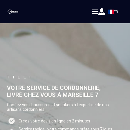
FR
VOTRE SERVICE DE CORDONNERIE,
LIVRÉ CHEZ VOUS À MARSEILLE 7
Confiez vos chaussures et sneakers à l’expertise de nos
artisans cordonniers
Créez votre devis en ligne en 2 minutes
Service rapide : votre commande prête sous 7 jours