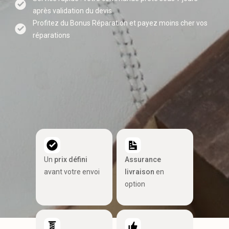
après validation du devis
Profitez du Bonus Réparation et payez moins cher vos
réparations
Un
prix défini
Assurance
avant votre envoi
livraison
en
option