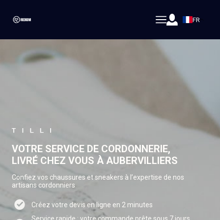
FR
VOTRE SERVICE DE CORDONNERIE,
LIVRÉ CHEZ VOUS À AUBERVILLIERS
Confiez vos chaussures et sneakers à l’expertise de nos
artisans cordonniers
Créez votre devis en ligne en 2 minutes
Service rapide : votre commande prête sous 7 jours