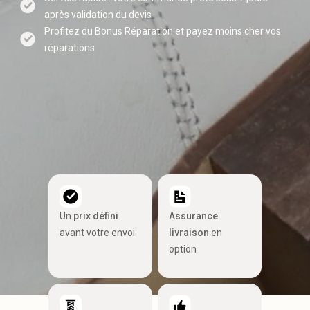
après validation du devis
Profitez du Bonus Réparation et payez moins cher vos
réparations
Un
prix défini
Assurance
avant votre envoi
livraison
en
option