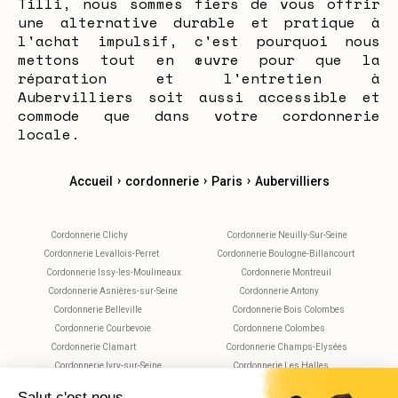
Tilli, nous sommes fiers de vous offrir
une alternative durable et pratique à
l'achat impulsif, c'est pourquoi nous
mettons tout en œuvre pour que la
réparation et l'entretien à
Aubervilliers soit aussi accessible et
commode que dans votre cordonnerie
locale.
›
›
›
Accueil
cordonnerie
Paris
Aubervilliers
Cordonnerie Clichy
Cordonnerie Neuilly-Sur-Seine
Cordonnerie Levallois-Perret
Cordonnerie Boulogne-Billancourt
Cordonnerie Issy-les-Moulineaux
Cordonnerie Montreuil
Cordonnerie Asnières-sur-Seine
Cordonnerie Antony
Cordonnerie Belleville
Cordonnerie Bois Colombes
Cordonnerie Courbevoie
Cordonnerie Colombes
Cordonnerie Clamart
Cordonnerie Champs-Elysées
Cordonnerie Ivry-sur-Seine
Cordonnerie Les Halles
Cordonnerie Maisons-Alfort
Cordonnerie Montparnasse