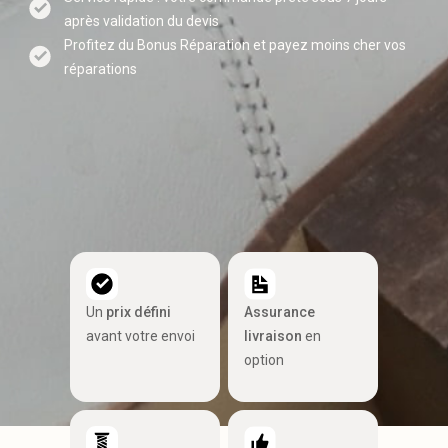
après validation du devis
Profitez du Bonus Réparation et payez moins cher vos
réparations
Un
prix défini
Assurance
avant votre envoi
livraison
en
option