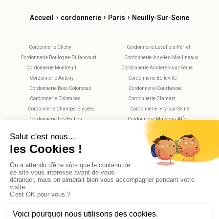
›
›
›
Accueil
cordonnerie
Paris
Neuilly-Sur-Seine
Cordonnerie Clichy
Cordonnerie Levallois-Perret
Cordonnerie Boulogne-Billancourt
Cordonnerie Issy-les-Moulineaux
Cordonnerie Montreuil
Cordonnerie Asnières-sur-Seine
Cordonnerie Antony
Cordonnerie Belleville
Cordonnerie Bois Colombes
Cordonnerie Courbevoie
Cordonnerie Colombes
Cordonnerie Clamart
Cordonnerie Champs-Elysées
Cordonnerie Ivry-sur-Seine
Cordonnerie Les Halles
Cordonnerie Maisons-Alfort
Cordonnerie Montparnasse
Cordonnerie Nanterre
Cordonnerie Plaisance
Cordonnerie Saint-Maur-des-Fossés
Cordonnerie Rueil-Malmaison
Cordonnerie Rochechouart
Cordonnerie Vitry-sur-Seine
Cordonnerie Villejuif
Cordonnerie Versailles
X
Bonjour, avez-vous des questions?
© 2026 Reekom. Tous droits réservés.
Mentions légales