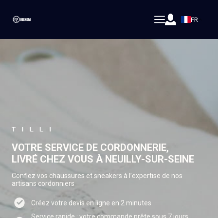
FR
VOTRE SERVICE DE CORDONNERIE,
LIVRÉ CHEZ VOUS À NEUILLY-SUR-SEINE
Confiez vos chaussures et sneakers à l’expertise de nos
artisans cordonniers
Créez votre devis en ligne en 2 minutes
Service rapide : votre commande prête sous 7 jours