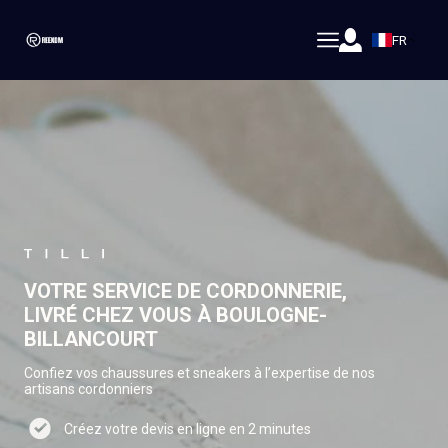
FR
VOTRE SERVICE DE CORDONNERIE,
LIVRÉ CHEZ VOUS À BOULOGNE-
BILLANCOURT
Confiez vos chaussures et sneakers à l’expertise de nos
artisans cordonniers
Créez votre devis en ligne en 2 minutes