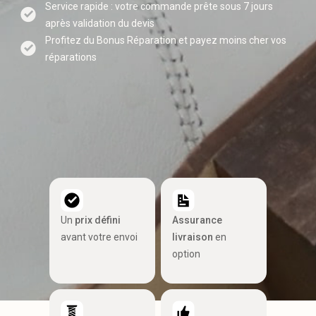
Service rapide : votre commande prête sous 7 jours
après validation du devis
Profitez du Bonus Réparation et payez moins cher vos
réparations
Un
prix défini
Assurance
avant votre envoi
livraison
en
option