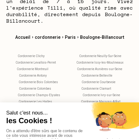
un délai de 7 à 15 jours. Vivez
l'expérience Tilli, où qualité rime avec
durabilité, directement depuis Boulogne-
Billancourt.
›
›
›
Accueil
cordonnerie
Paris
Boulogne-Billancourt
Cordonnerie Clichy
Cordonnerie Neuilly-Sur-Seine
Cordonnerie Levallois-Perret
Cordonnerie Issy-les-Moulineaux
Cordonnerie Montreuil
Cordonnerie Asnières-sur-Seine
Cordonnerie Antony
Cordonnerie Belleville
Cordonnerie Bois Colombes
Cordonnerie Courbevoie
Cordonnerie Colombes
Cordonnerie Clamart
Cordonnerie Champs-Elysées
Cordonnerie Ivry-sur-Seine
Cordonnerie Les Halles
Cordonnerie Maisons-Alfort
Cordonnerie Montparnasse
Cordonnerie Nanterre
Cordonnerie Plaisance
Cordonnerie Saint-Maur-des-Fossés
Cordonnerie Rueil-Malmaison
Cordonnerie Rochechouart
Cordonnerie Vitry-sur-Seine
Cordonnerie Villejuif
Cordonnerie Versailles