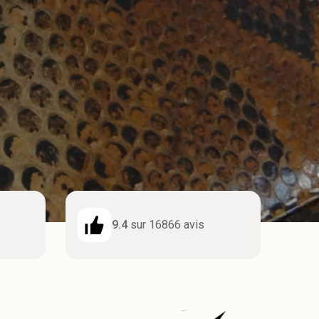
9.4
sur 16866 avis