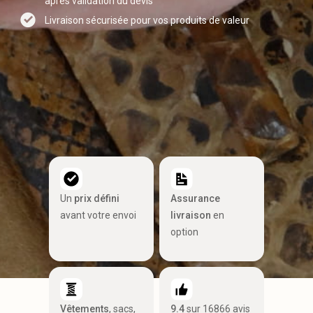
après validation du devis
Livraison sécurisée pour vos produits de valeur
Un
prix défini
Assurance
avant votre envoi
livraison
en
option
Vêtements
, sacs,
9.4
sur 16866 avis