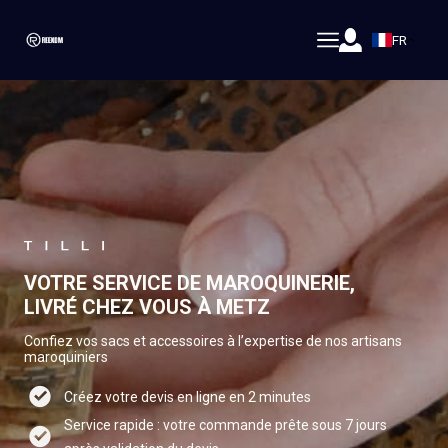
FR
VOTRE SERVICE DE MAROQUINERIE,
LIVRÉ CHEZ VOUS À METZ
Confiez vos sacs et accessoires à l’expertise de nos artisans
maroquiniers
Créez votre devis en ligne en 2 minutes
Service rapide : votre commande prête sous 7 jours