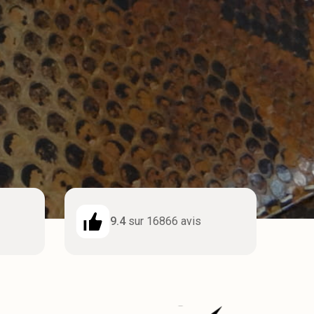
9.4
sur 16866 avis