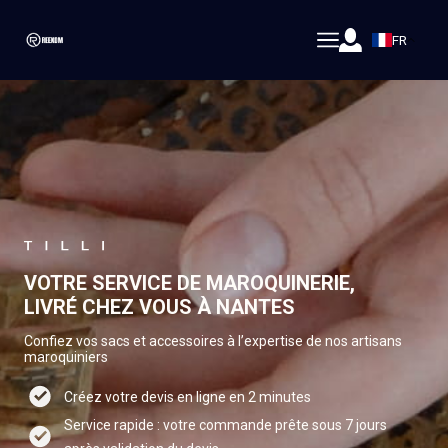
FR
VOTRE SERVICE DE MAROQUINERIE,
LIVRÉ CHEZ VOUS À NANTES
Confiez vos sacs et accessoires à l’expertise de nos artisans
maroquiniers
Créez votre devis en ligne en 2 minutes
Service rapide : votre commande prête sous 7 jours