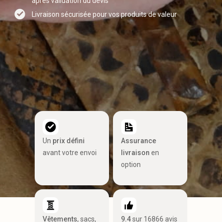
après validation du devis
Livraison sécurisée pour vos produits de valeur
Un
prix défini
Assurance
avant votre envoi
livraison
en
option
Vêtements
, sacs,
9.4
sur 16866 avis