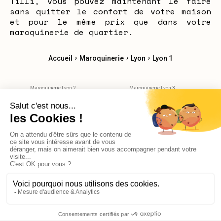
Tilli, vous pouvez maintenant le faire
sans quitter le confort de votre maison
et pour le même prix que dans votre
maroquinerie de quartier.
›
›
›
Accueil
Maroquinerie
Lyon
Lyon 1
Maroquinerie Lyon 2
Maroquinerie Lyon 3
Maroquinerie Lyon 4
Maroquinerie Lyon 5
Maroquinerie Lyon 6
Maroquinerie Lyon 7
Maroquinerie Lyon 8
Maroquinerie Lyon 9
Maroquinerie Villeurbane
Maroquinerie Bron
Maroquinerie Saint-Priest
X
Bonjour, avez-vous des questions?
© 2026 Reekom. Tous droits réservés.
Mentions légales
Politique de confidentialité