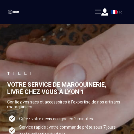
FR
VOTRE SERVICE DE MAROQUINERIE,
LIVRÉ CHEZ VOUS À LYON 1
Confiez vos sacs et accessoires à l’expertise de nos artisans
maroquiniers
Créez votre devis en ligne en 2 minutes
Service rapide : votre commande prête sous 7 jours