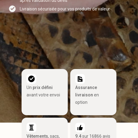
après validation du devis
Livraison sécurisée pour vos produits de valeur
Un
prix défini
Assurance
avant votre envoi
livraison
en
option
Vêtements
, sacs,
9.4
sur 16866 avis