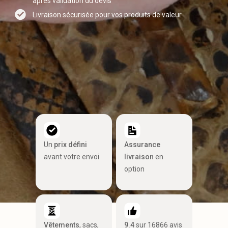
après validation du devis
Livraison sécurisée pour vos produits de valeur
Un
prix défini
Assurance
avant votre envoi
livraison
en
option
Vêtements
, sacs,
9.4
sur 16866 avis