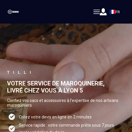
FR
VOTRE SERVICE DE MAROQUINERIE,
LIVRÉ CHEZ VOUS À LYON 5
Confiez vos sacs et accessoires à l’expertise de nos artisans
maroquiniers
Créez votre devis en ligne en 2 minutes
Service rapide : votre commande prête sous 7 jours