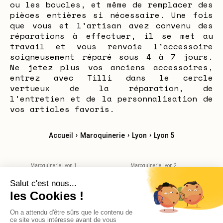
ou les boucles, et même de remplacer des
pièces entières si nécessaire. Une fois
que vous et l'artisan avez convenu des
réparations à effectuer, il se met au
travail et vous renvoie l'accessoire
soigneusement réparé sous 4 à 7 jours.
Ne jetez plus vos anciens accessoires,
entrez avec Tilli dans le cercle
vertueux de la réparation, de
l'entretien et de la personnalisation de
vos articles favoris.
›
›
›
Accueil
Maroquinerie
Lyon
Lyon 5
Maroquinerie Lyon 1
Maroquinerie Lyon 2
Maroquinerie Lyon 3
Maroquinerie Lyon 4
Maroquinerie Lyon 6
Maroquinerie Lyon 7
Maroquinerie Lyon 8
Maroquinerie Lyon 9
Maroquinerie Villeurbane
Maroquinerie Bron
Maroquinerie Saint-Priest