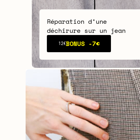
Réparation d‘une
déchirure sur un jean
BONUS -
7€
12€