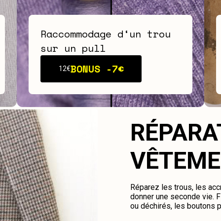
Raccommodage d‘un trou
sur un pull
BONUS -
7€
12€
RÉPARA
VÊTEME
Réparez les trous, les ac
donner une seconde vie. Fi
ou déchirés, les boutons 