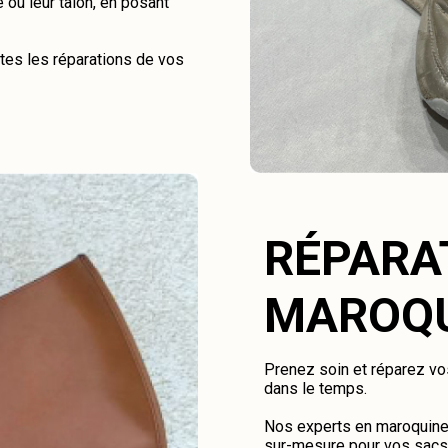
 ou leur talon, en posant
tes les réparations de vos
RÉPARA
MAROQU
Prenez soin et réparez vos
dans le temps.
Nos experts en maroquiner
sur-mesure pour vos sacs, 