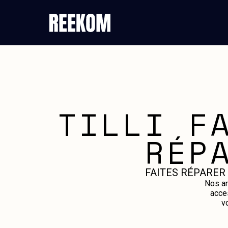
TILLI F
RÉP
FAITES RÉPARER
Nos ar
acce
v