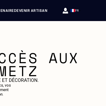
TENAIRE
DEVENIR ARTISAN
FR
CCÈS AUX
METZ
 ET DÉCORATION.
cs, vos
ement
n.