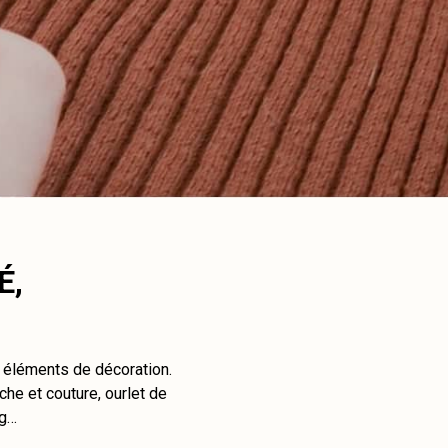
É,
t éléments de décoration.
che et couture, ourlet de
ng…