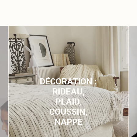
DÉCORATION :
RIDEAU,
PLAID,
COUSSIN,
NAPPE