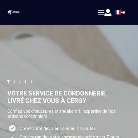
FR
VOTRE SERVICE DE CORDONNERIE,
LIVRÉ CHEZ VOUS À CERGY
Confiez vos chaussures et sneakers à l’expertise de nos
artisans cordonniers
Créez votre devis en ligne en 2 minutes
Service rapide : votre commande prête sous 7 jours