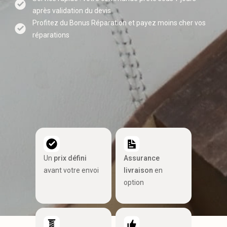
après validation du devis
Profitez du Bonus Réparation et payez moins cher vos
réparations
Un
prix défini
Assurance
avant votre envoi
livraison
en
option