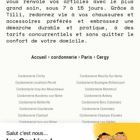
vous renvoie vos articles avec le plus
grand soin, sous 7 à 15 jours. Grâce à
Tilli, redonnez vie à vos chaussures et
accessoires préférés et embrassez une
démarche durable et pratique, à des
tarifs concurrentiels et sans quitter le
confort de votre domicile.
›
›
›
Accueil
cordonnerie
Paris
Cergy
Cordonnerie Clichy
Cordonnerie Neuilly-Sur-Seine
Cordonnerie Levallois-Perret
Cordonnerie Boulogne-Billancourt
Cordonnerie Issy-les-Moulineaux
Cordonnerie Montreuil
Cordonnerie Asnières-sur-Seine
Cordonnerie Antony
Cordonnerie Belleville
Cordonnerie Bois Colombes
Cordonnerie Courbevoie
Cordonnerie Colombes
Cordonnerie Clamart
Cordonnerie Champs-Elysées
Cordonnerie Ivry-sur-Seine
Cordonnerie Les Halles
Cordonnerie Maisons-Alfort
Cordonnerie Montparnasse
Cordonnerie Nanterre
Cordonnerie Plaisance