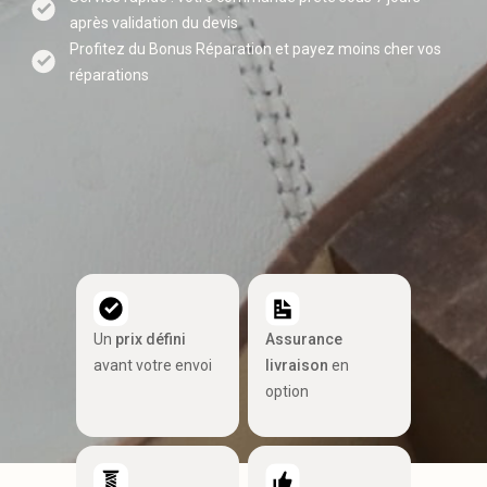
après validation du devis
Profitez du Bonus Réparation et payez moins cher vos
réparations
Un
prix défini
Assurance
avant votre envoi
livraison
en
option