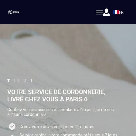
FR
VOTRE SERVICE DE CORDONNERIE,
LIVRÉ CHEZ VOUS À PARIS 6
Confiez vos chaussures et sneakers à l’expertise de nos
artisans cordonniers
Créez votre devis en ligne en 2 minutes
Service rapide : votre commande prête sous 7 jours