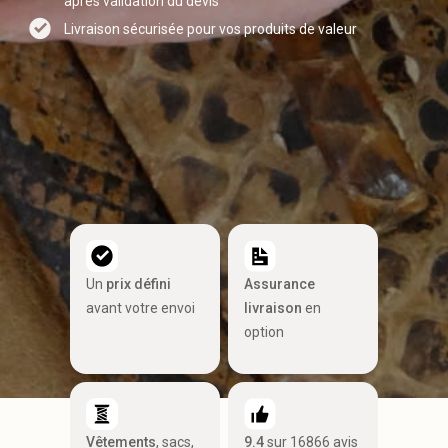
après validation du devis
Livraison sécurisée pour vos produits de valeur
Un
prix défini
Assurance
avant votre envoi
livraison
en
option
Vêtements
, sacs,
9.4
sur 16866 avis