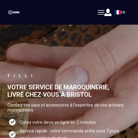
FR
VOTRE SERVICE DE MAROQUINERIE,
LIVRÉ CHEZ VOUS À BRISTOL
Confiez vos sacs et accessoires à l’expertise de nos artisans
maroquiniers
Créez votre devis en ligne en 2 minutes
Service rapide : votre commande prête sous 7 jours