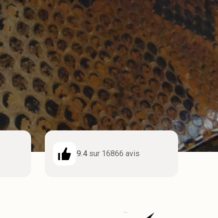
9.4
sur 16866 avis