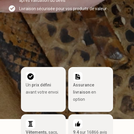
après validation du devis
Livraison sécurisée pour vos produits de valeur
Un
prix défini
Assurance
avant votre envoi
livraison
en
option
Vêtements
, sacs,
9.4
sur 16866 avis