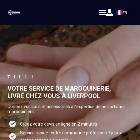
FR
VOTRE SERVICE DE MAROQUINERIE,
LIVRÉ CHEZ VOUS À LIVERPOOL
Confiez vos sacs et accessoires à l’expertise de nos artisans
maroquiniers
Créez votre devis en ligne en 2 minutes
Service rapide : votre commande prête sous 7 jours