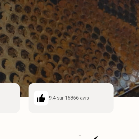
9.4
sur 16866 avis