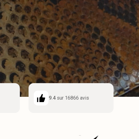
9.4
sur 16866 avis