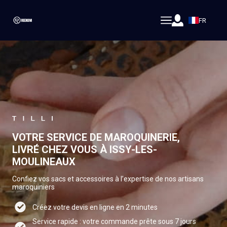
FR
VOTRE SERVICE DE MAROQUINERIE,
LIVRÉ CHEZ VOUS À ISSY-LES-
MOULINEAUX
Confiez vos sacs et accessoires à l’expertise de nos artisans
maroquiniers
Créez votre devis en ligne en 2 minutes
Service rapide : votre commande prête sous 7 jours