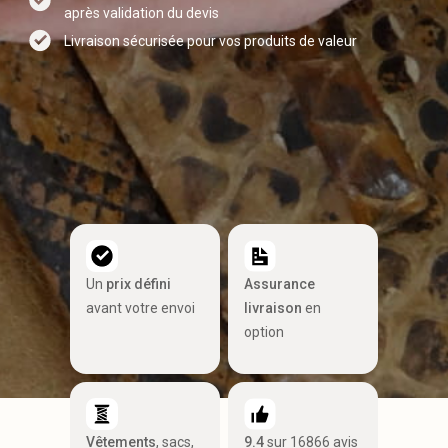
après validation du devis
Livraison sécurisée pour vos produits de valeur
Un
prix défini
Assurance
avant votre envoi
livraison
en
option
Vêtements
, sacs,
9.4
sur 16866 avis