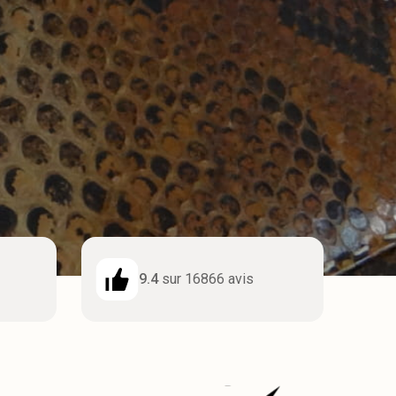
9.4
sur 16866 avis