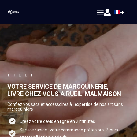
FR
VOTRE SERVICE DE MAROQUINERIE,
LIVRÉ CHEZ VOUS À RUEIL-MALMAISON
Confiez vos sacs et accessoires à l’expertise de nos artisans
maroquiniers
Créez votre devis en ligne en 2 minutes
Service rapide : votre commande prête sous 7 jours