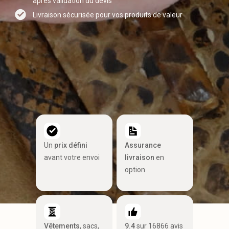
après validation du devis
Livraison sécurisée pour vos produits de valeur
Un
prix défini
Assurance
avant votre envoi
livraison
en
option
Vêtements
, sacs,
9.4
sur 16866 avis