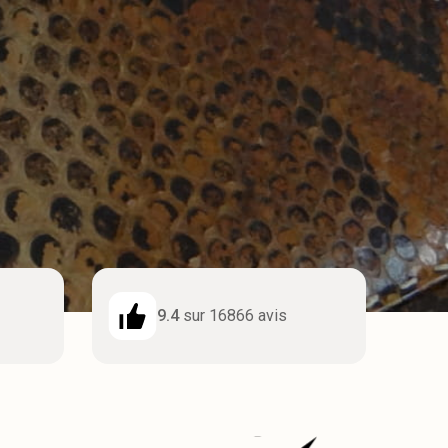
9.4
sur 16866 avis