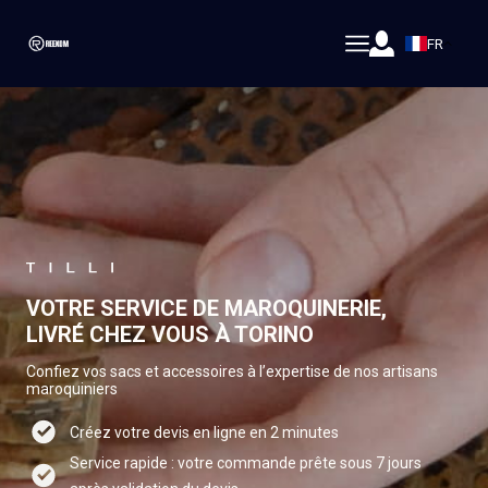
FR
VOTRE SERVICE DE MAROQUINERIE,
LIVRÉ CHEZ VOUS À TORINO
Confiez vos sacs et accessoires à l’expertise de nos artisans
maroquiniers
Créez votre devis en ligne en 2 minutes
Service rapide : votre commande prête sous 7 jours