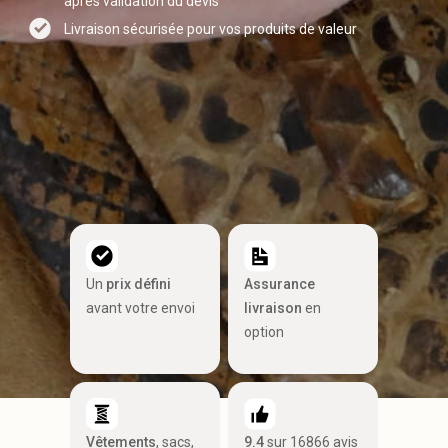
après validation du devis
Livraison sécurisée pour vos produits de valeur
Un
prix défini
Assurance
avant votre envoi
livraison
en
option
Vêtements
, sacs,
9.4
sur 16866 avis