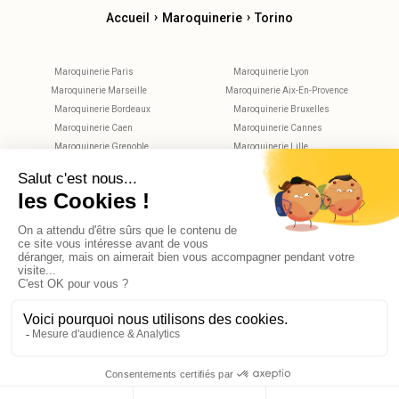
›
›
Accueil
Maroquinerie
Torino
Maroquinerie Paris
Maroquinerie Lyon
Maroquinerie Marseille
Maroquinerie Aix-En-Provence
Maroquinerie Bordeaux
Maroquinerie Bruxelles
Maroquinerie Caen
Maroquinerie Cannes
Maroquinerie Grenoble
Maroquinerie Lille
Maroquinerie Metz
Maroquinerie Montpellier
Maroquinerie Nantes
Maroquinerie Nice
Maroquinerie Nimes
Maroquinerie Rennes
Maroquinerie Rouen
Maroquinerie Strasbourg
Maroquinerie Toulouse
Maroquinerie Tours
X
Bonjour, avez-vous des questions?
© 2026 Reekom. Tous droits réservés.
Mentions légales
Politique de confidentialité