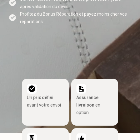
après validation du devis
Profitez du Bonus Réparation et payez moins cher vos
réparations
Un
prix défini
Assurance
avant votre envoi
livraison
en
option