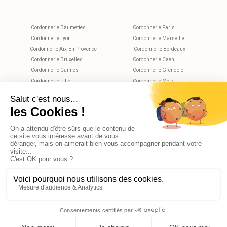
Cordonnerie Baumettes
Cordonnerie Paris
Cordonnerie Lyon
Cordonnerie Marseille
Cordonnerie Aix-En-Provence
Cordonnerie Bordeaux
Cordonnerie Bruxelles
Cordonnerie Caen
Cordonnerie Cannes
Cordonnerie Grenoble
Cordonnerie Lille
Cordonnerie Metz
Cordonnerie Montpellier
Cordonnerie Nantes
Cordonnerie Nice
Cordonnerie Nimes
Cordonnerie Rennes
Cordonnerie Rouen
Cordonnerie Strasbourg
Cordonnerie Toulouse
Cordonnerie Tours
X
Bonjour, avez-vous des questions?
© 2026 Reekom. Tous droits réservés.
Mentions légales
Politique de confidentialité