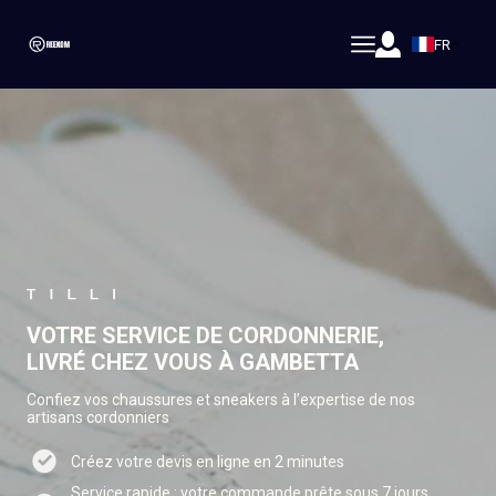
FR
VOTRE SERVICE DE CORDONNERIE,
LIVRÉ CHEZ VOUS À GAMBETTA
Confiez vos chaussures et sneakers à l’expertise de nos
artisans cordonniers
Créez votre devis en ligne en 2 minutes
Service rapide : votre commande prête sous 7 jours