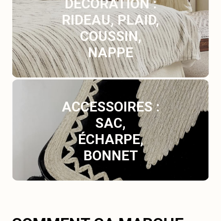
DÉCORATION :
RIDEAU, PLAID,
COUSSIN,
NAPPE
ACCESSOIRES :
SAC,
ÉCHARPE,
BONNET