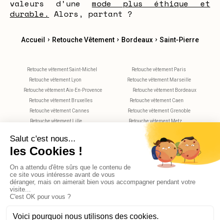
valeurs d’une
mode plus éthique et
durable.
Alors, partant ?
›
›
›
Accueil
Retouche Vêtement
Bordeaux
Saint-Pierre
Retouche vêtement Saint-Michel
Retouche vêtement Paris
Retouche vêtement Lyon
Retouche vêtement Marseille
Retouche vêtement Aix-En-Provence
Retouche vêtement Bordeaux
Retouche vêtement Bruxelles
Retouche vêtement Caen
Retouche vêtement Cannes
Retouche vêtement Grenoble
Retouche vêtement Lille
Retouche vêtement Metz
Retouche vêtement Montpellier
Retouche vêtement Nantes
Retouche vêtement Nice
Retouche vêtement Nimes
Retouche vêtement Rennes
Retouche vêtement Rouen
Retouche vêtement Strasbourg
Retouche vêtement Toulouse
Retouche vêtement Tours
X
AGO_PROMPT