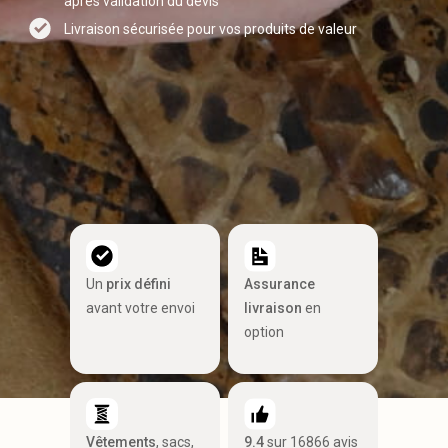
après validation du devis
Livraison sécurisée pour vos produits de valeur
Un
prix défini
Assurance
avant votre envoi
livraison
en
option
Vêtements
, sacs,
9.4
sur 16866 avis