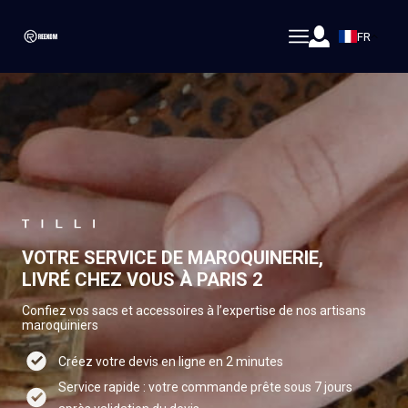
FR
VOTRE SERVICE DE MAROQUINERIE,
LIVRÉ CHEZ VOUS À PARIS 2
Confiez vos sacs et accessoires à l’expertise de nos artisans
maroquiniers
Créez votre devis en ligne en 2 minutes
Service rapide : votre commande prête sous 7 jours