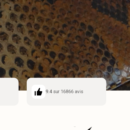
9.4
sur 16866 avis