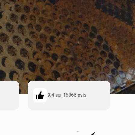
9.4
sur 16866 avis