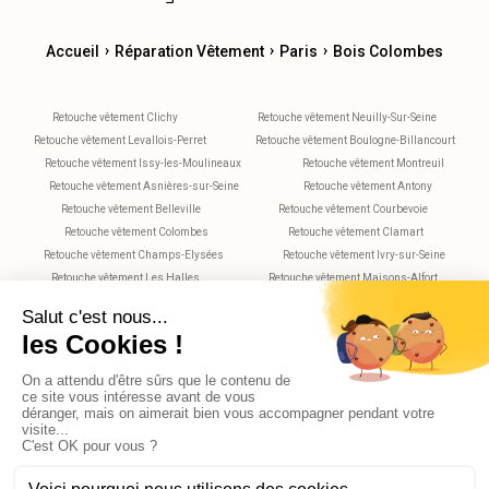
›
›
›
Accueil
Réparation Vêtement
Paris
Bois Colombes
Retouche vêtement Clichy
Retouche vêtement Neuilly-Sur-Seine
Retouche vêtement Levallois-Perret
Retouche vêtement Boulogne-Billancourt
Retouche vêtement Issy-les-Moulineaux
Retouche vêtement Montreuil
Retouche vêtement Asnières-sur-Seine
Retouche vêtement Antony
Retouche vêtement Belleville
Retouche vêtement Courbevoie
Retouche vêtement Colombes
Retouche vêtement Clamart
Retouche vêtement Champs-Elysées
Retouche vêtement Ivry-sur-Seine
Retouche vêtement Les Halles
Retouche vêtement Maisons-Alfort
Retouche vêtement Montparnasse
Retouche vêtement Nanterre
Retouche vêtement Plaisance
Retouche vêtement Saint-Maur-des-Fossés
Retouche vêtement Rueil-Malmaison
Retouche vêtement Rochechouart
Retouche vêtement Vitry-sur-Seine
Retouche vêtement Villejuif
Retouche vêtement Versailles
X
Bonjour, avez-vous des questions?