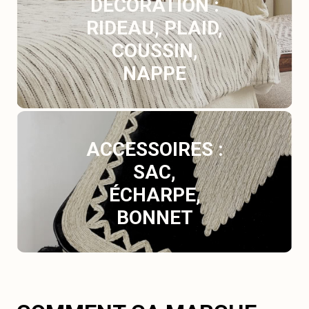
DÉCORATION :
RIDEAU, PLAID,
COUSSIN,
NAPPE
ACCESSOIRES :
SAC,
ÉCHARPE,
BONNET