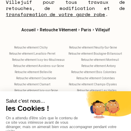
Villejuif pour tous travaux de
retouches, de modification et de
transformation de votre garde robe
.
›
›
›
Accueil
Retouche Vêtement
Paris
Villejuif
Retouche vêtement Clichy
Retouche vêtement Neuilly-Sur-Seine
Retouche vêtement Levallois-Perret
Retouche vêtement Boulogne-Billancourt
Retouche vêtement Issy-les-Moulineaux
Retouche vêtement Montreuil
Retouche vêtement Asnières-sur-Seine
Retouche vêtement Antony
Retouche vêtement Belleville
Retouche vêtement Bois Colombes
Retouche vêtement Courbevoie
Retouche vêtement Colombes
Retouche vêtement Clamart
Retouche vêtement Champs-Elysées
Retouche vêtement Ivry-sur-Seine
Retouche vêtement Les Halles
Retouche vêtement Maisons-Alfort
Retouche vêtement Montparnasse
Retouche vêtement Nanterre
Retouche vêtement Plaisance
Retouche vêtement Saint-Maur-des-Fossés
Retouche vêtement Rueil-Malmaison
Retouche vêtement Rochechouart
Retouche vêtement Vitry-sur-Seine
Retouche vêtement Versailles