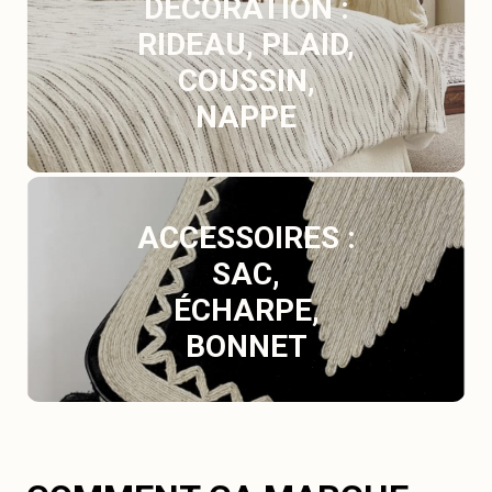
DÉCORATION :
RIDEAU, PLAID,
COUSSIN,
NAPPE
ACCESSOIRES :
SAC,
ÉCHARPE,
BONNET