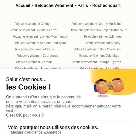
›
›
›
Accueil
Retouche Vêtement
Paris
Rochechouart
Retouche vêtement Clichy
Retouche vêtement Neuilly-Sur-Seine
Retouche vêtement Levallois-Perret
Retouche vêtement Boulogne-Billancourt
Retouche vêtement Issy-les-Moulineaux
Retouche vêtement Montreuil
Retouche vêtement Asnières-sur-Seine
Retouche vêtement Antony
Retouche vêtement Belleville
Retouche vêtement Bois Colombes
Retouche vêtement Courbevoie
Retouche vêtement Colombes
Retouche vêtement Clamart
Retouche vêtement Champs-Elysées
Retouche vêtement Ivry-sur-Seine
Retouche vêtement Les Halles
Retouche vêtement Maisons-Alfort
Retouche vêtement Montparnasse
Retouche vêtement Nanterre
Retouche vêtement Plaisance
Retouche vêtement Saint-Maur-des-Fossés
Retouche vêtement Rueil-Malmaison
Retouche vêtement Vitry-sur-Seine
Retouche vêtement Villejuif
Retouche vêtement Versailles
X
AGO_PROMPT
© 2026 Reekom. Tous droits réservés.
Mentions légales
Politique de confidentialité