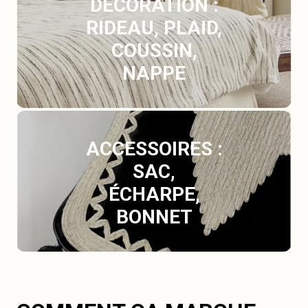
DÉCORATION :
RIDEAU, PLAID,
COUSSIN,
NAPPE
ACCESSOIRES :
SAC,
ÉCHARPE,
BONNET